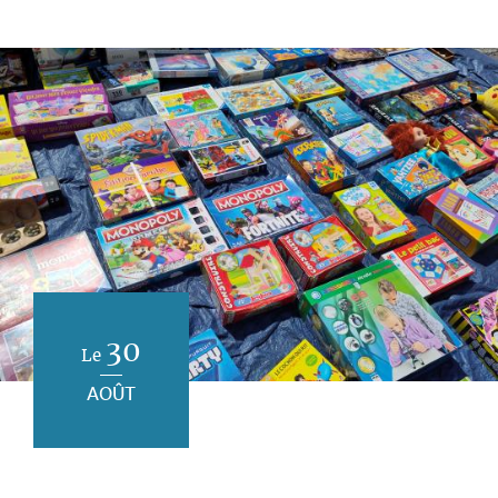
30
Le
AOÛT