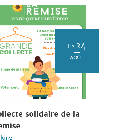
24
Le
AOÛT
llecte solidaire de la
emise
rking