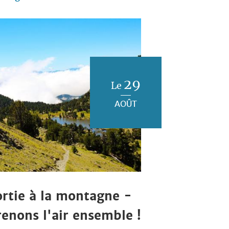
29
Le
AOÛT
ortie à la montagne -
renons l'air ensemble !