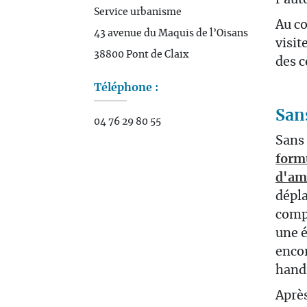
l'aut
Service urbanisme
Au co
43 avenue du Maquis de l’Oisans
visit
38800 Pont de Claix
des c
Téléphone :
San
04 76 29 80 55
Sans 
form
d'am
dépl
comp
une é
encor
hand
Après