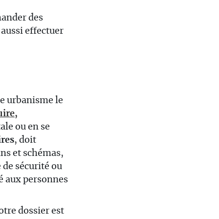
emander des
aussi effectuer
ice urbanisme le
ire,
tale ou en se
ires
, doit
ns et schémas,
 de sécurité ou
ité aux personnes
otre dossier est