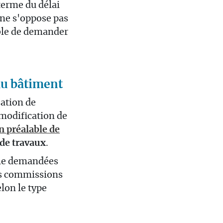
 terme du délai
e ne s'oppose pas
able de demander
du bâtiment
sation de
 modification de
n préalable de
 de travaux
.
rôle demandées
les commissions
elon le type