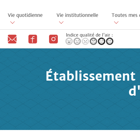
Aller
au
Vie quotidienne
Vie institutionnelle
Toutes mes 
contenu
principal
Indice qualité de l'air :
Établissement 
d