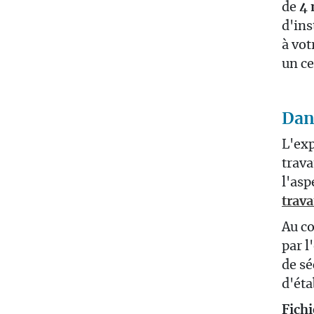
de
4 
d'ins
à vot
un ce
Dan
L'exp
trava
l'asp
trav
Au co
par l
de sé
d'éta
Fichi