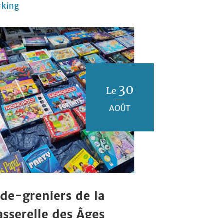
rking
30
Le
AOÛT
ide-greniers de la
asserelle des Âges