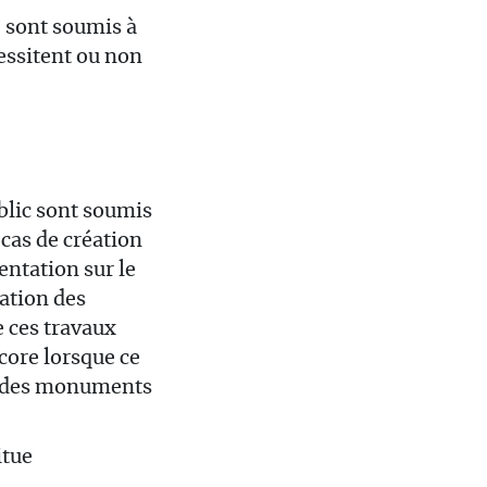
) sont soumis à
essitent ou non
blic sont soumis
 cas de création
ntation sur le
ation des
e ces travaux
ore lorsque ce
re des monuments
itue