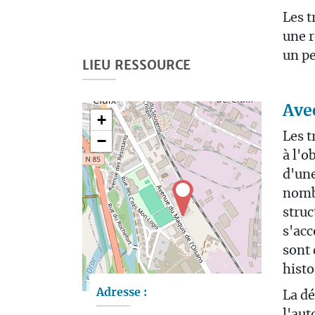
Les t
une r
un pe
LIEU RESSOURCE
Ave
+
Les t
−
à l'o
d'une
nombr
struc
s'ac
sont 
histo
Leaflet
| Map data ©
OpenStreetMap
contributors
Adresse :
La dé