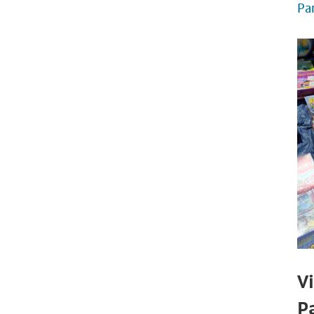
Pa
V
P