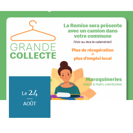
24
Le
AOÛT