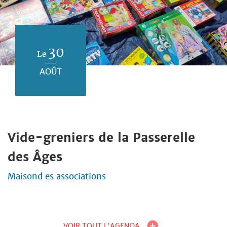
30
Le
AOÛT
Vide-greniers de la Passerelle
des Âges
Maisond es associations
VOIR TOUT L'AGENDA