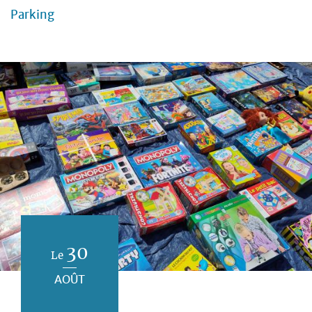
Parking
30
Le
AOÛT