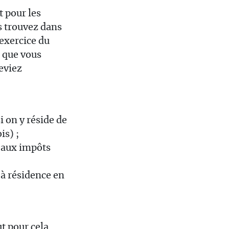
t pour les
s trouvez dans
exercice du
u que vous
eviez
i on y réside de
is) ;
i aux impôts
 à résidence en
ut pour cela