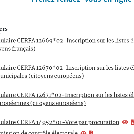
ers
laire CERFA 12669*02-Inscription sur les listes é
yens français)
laire CERFA 12670*02-Inscription sur les listes é
unicipales (citoyens européens)
laire CERFA 12671*02-Inscription sur les listes él
européennes (citoyens européens)
ulaire CERFA 14952*01-Vote par procuration
ission de contrôle électorale