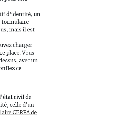
tif d'identité, un
e formulaire
s, mais il est
ouvez charger
re place. Vous
dessus, avec un
onfiez ce
l'état civil
de
ité, celle d'un
laire CERFA de