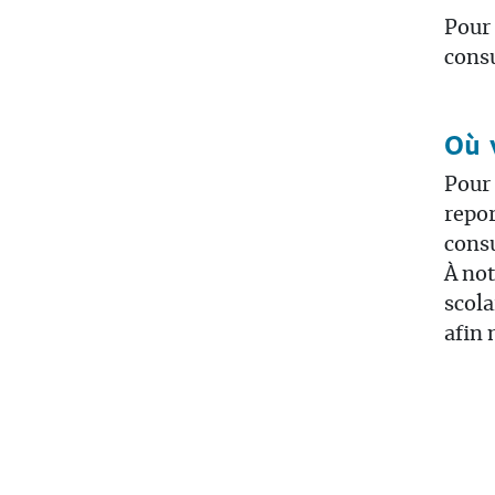
Pour 
consu
Où 
Pour 
repor
cons
À not
scola
afin 