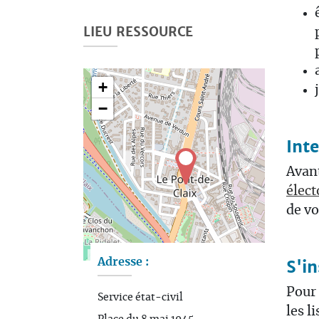
LIEU RESSOURCE
+
−
Inte
Avant
élect
de vo
Leaflet
| Map data ©
OpenStreetMap
contributors
Adresse :
S'in
Pour 
Service état-civil
les l