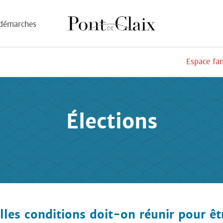
démarches
Espace fa
Élections
lles conditions doit-on réunir pour êtr