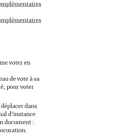
 complémentaires
 complémentaires
ême voter en
eau de vote à sa
té, pour voter
s déplacer
dans
nal d'instance
un document :
rocuration.