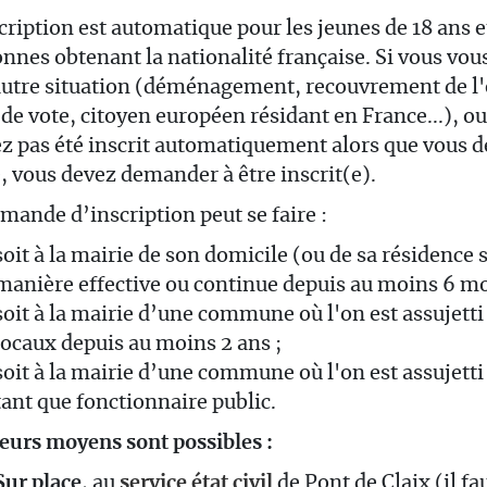
cription est automatique pour les jeunes de 18 ans e
nnes obtenant la nationalité française. Si vous vou
autre situation (déménagement, recouvrement de l'
 de vote, citoyen européen résidant en France...), o
z pas été inscrit automatiquement alors que vous d
e, vous devez demander à être inscrit(e).
mande d’inscription peut se faire :
soit à la mairie de son domicile (ou de sa résidence s
manière effective ou continue depuis au moins 6 mo
soit à la mairie d’une commune où l'on est assujett
locaux depuis au moins 2 ans ;
soit à la mairie d’une commune où l'on est assujetti
tant que fonctionnaire public.
eurs moyens sont possibles :
Sur place
, au
service état civil
de Pont de Claix (il fa