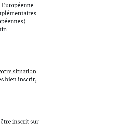
on Européenne
omplémentaires
ropéennes)
tin
votre situation
s bien inscrit,
être inscrit sur