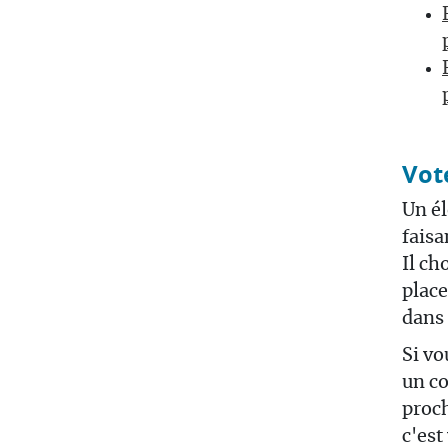
Vot
Un él
faisa
Il ch
place
dans 
Si vo
un co
proch
c'est