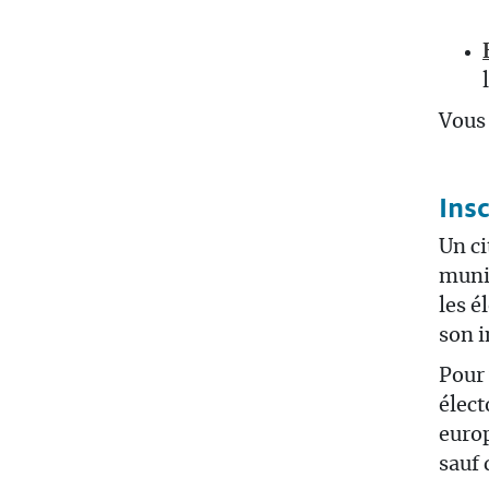
Vous 
Ins
Un ci
munic
les é
son i
Pour 
élect
europ
sauf 