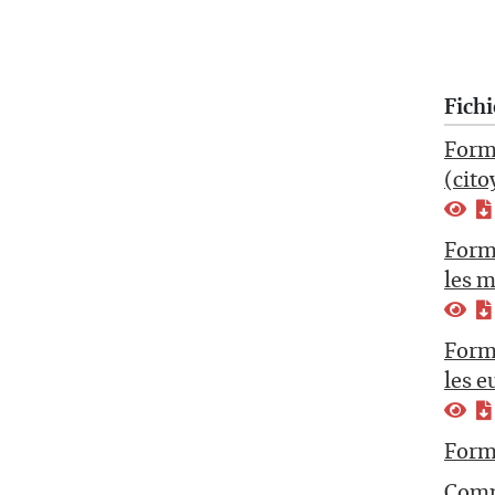
Fichi
Formu
(cito
Formu
les m
Formu
les 
Form
Comm