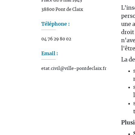
Place du 8 mai 1945
L'ins
38800 Pont de Claix
perso
Téléphone :
une 
droit
04 76 29 80 02
n'ave
l'êtr
Email :
La de
etat.civil@ville-pontdeclaix.fr
Plusi