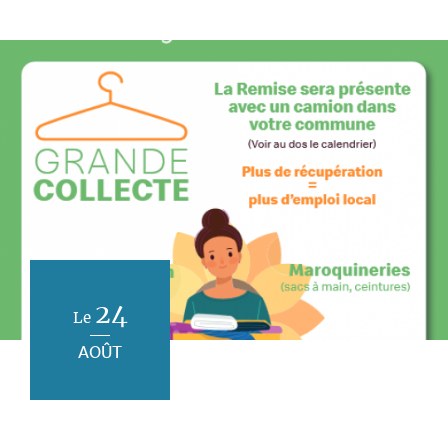
24
Le
AOÛT