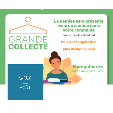
24
Le
AOÛT