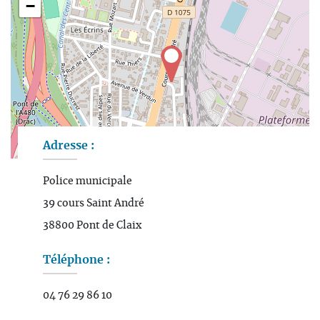
−
Adresse :
Leaflet
| Map data ©
OpenStreetMap
contributors
Police municipale
39 cours Saint André
38800 Pont de Claix
Téléphone :
04 76 29 86 10