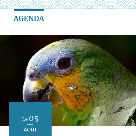
AGENDA
05
Le
AOÛT