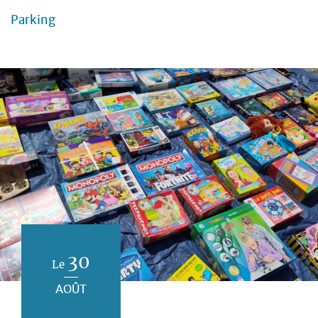
Parking
30
Le
AOÛT