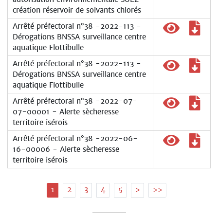
création réservoir de solvants chlorés
Arrêté préfectoral n°38 -2022-113 -
Dérogations BNSSA surveillance centre
aquatique Flottibulle
Arrêté préfectoral n°38 -2022-113 -
Dérogations BNSSA surveillance centre
aquatique Flottibulle
Arrêté préfectoral n°38 -2022-07-
07-00001 - Alerte sècheresse
territoire isérois
Arrêté préfectoral n°38 -2022-06-
16-00006 - Alerte sècheresse
territoire isérois
Pagination
Page
1
Page
2
Page
3
Page
4
Page
5
Page
>
Dernière
>>
courante
suivante
page