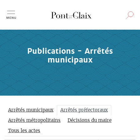
Aller
au
contenu
principal
Publications - Arrêtés
municipaux
Onglets
Arrêtés municipaux
Arrêtés préfectoraux
principaux
Arrêtés métropolitains
Décisions du maire
Tous les actes