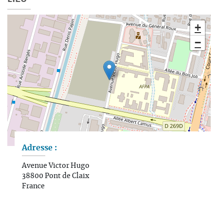
+
−
Leaflet | ©
OpenStreetMap
contributors
Adresse :
Avenue Victor Hugo
38800
Pont de Claix
France