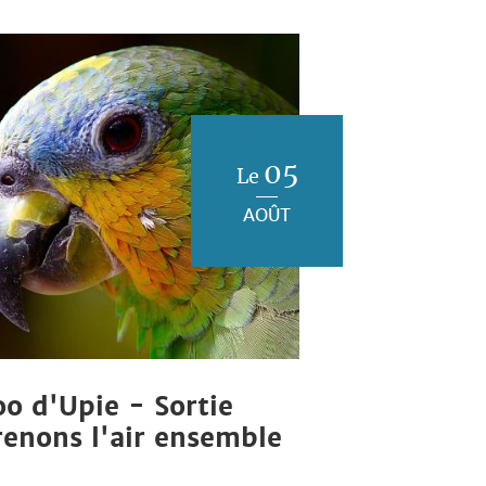
05
Le
AOÛT
oo d'Upie - Sortie
renons l'air ensemble