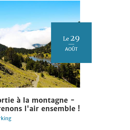
29
Le
AOÛT
ortie à la montagne -
renons l'air ensemble !
rking