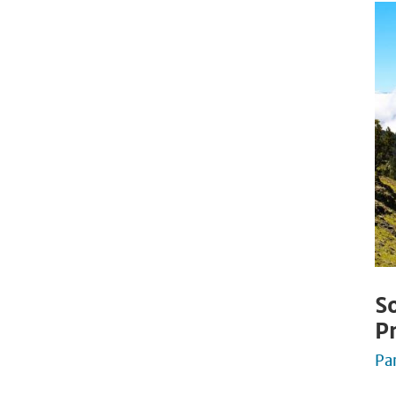
S
P
Pa