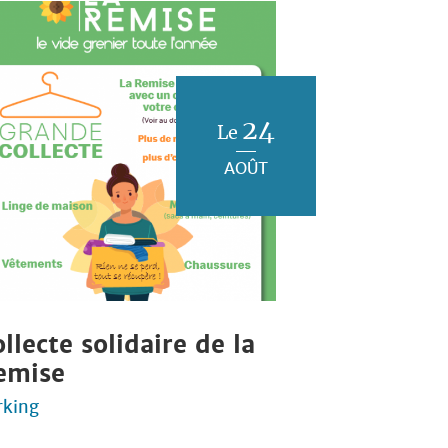
24
Le
AOÛT
llecte solidaire de la
emise
rking