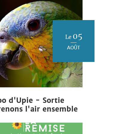
05
Le
AOÛT
oo d'Upie - Sortie
renons l'air ensemble