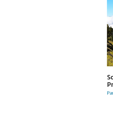
S
P
Pa