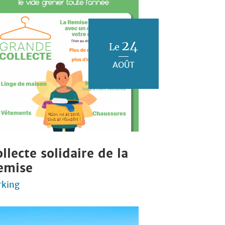
24
Le
AOÛT
llecte solidaire de la
emise
rking