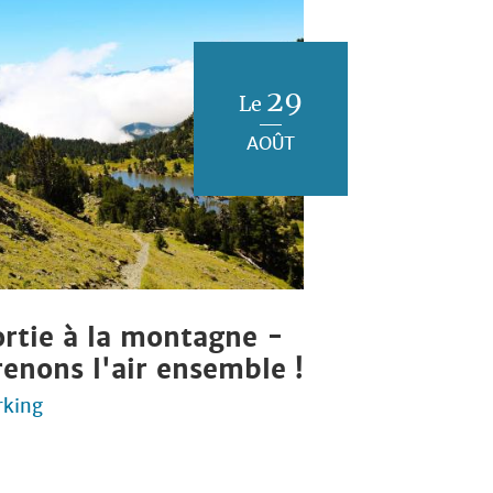
29
Le
AOÛT
ortie à la montagne -
renons l'air ensemble !
rking