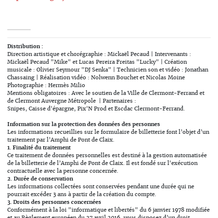
Distribution :
Direction artistique et chorégraphie : Mickaël Pecaud | Intervenants :
Mickaël Pecaud "Mike" et Lucas Pereira Freitas "Lucky" | Création
musicale : Olivier Seymour "DJ Senka" | Technicien son et vidéo : Jonathan
Chassaing | Réalisation vidéo : Nolwenn Bouchet et Nicolas Moine
Photographie : Hermès Milio
Mentions obligatoires : Avec le soutien de la Ville de Clermont-Ferrand et
de Clermont Auvergne Métropole
| Partenaires :
Snipes, Caisse d'épargne, Pix'N Prod et Escdac Clermont-Ferrand.
Information sur la protection des données des personnes
Les informations recueillies sur le formulaire de billetterie font l’objet d’un
traitement par l’Amphi de Pont de Claix.
1. Finalité du traitement
Ce traitement de données personnelles est destiné à la gestion automatisée
de la billetterie de l’Amphi de Pont de Claix. Il est fondé sur l'exécution
contractuelle avec la personne concernée.
2. Durée de conservation
Les informations collectées sont conservées pendant une durée qui ne
pourrait excéder 3 ans à partir de la création du compte.
3. Droits des personnes concernées
Conformément à la loi "informatique et libertés" du 6 janvier 1978 modifiée
et au Règlement européen du 27 avril 2016, vous disposez d’un droit