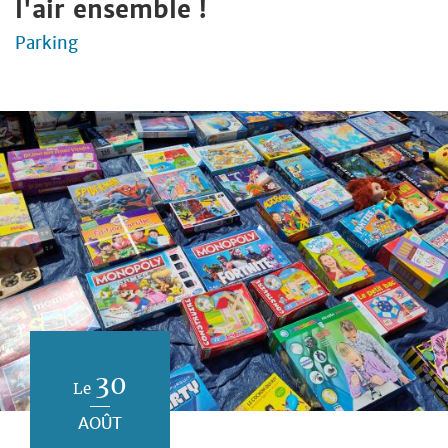
l'air ensemble !
Parking
30
Le
AOÛT