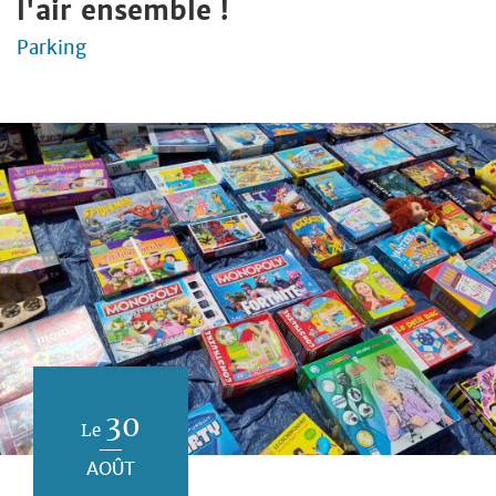
l'air ensemble !
Parking
30
Le
AOÛT