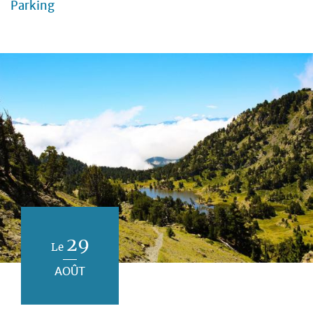
Parking
29
Le
AOÛT