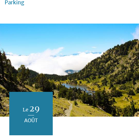
Parking
29
Le
AOÛT