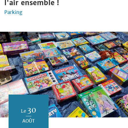
l'air ensemble !
Parking
30
Le
AOÛT