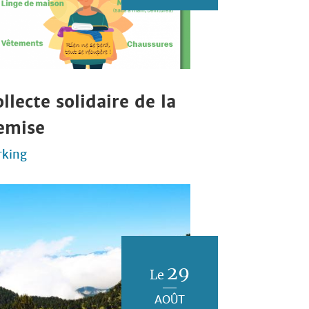
llecte solidaire de la
emise
rking
29
Le
AOÛT