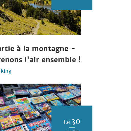
ortie à la montagne -
renons l'air ensemble !
rking
30
Le