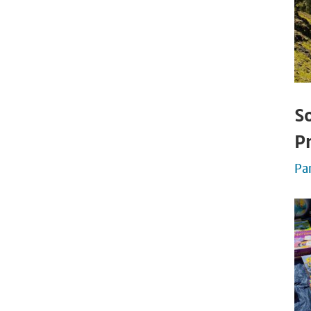
S
P
Pa