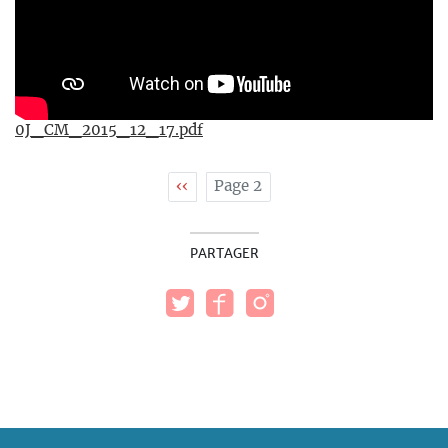
0J_CM_2015_12_17.pdf
Pagination
Page
‹‹
Page 2
précédente
PARTAGER