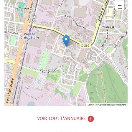
−
Leaflet | ©
OpenStreetMap
contributors
VOIR TOUT L'ANNUAIRE