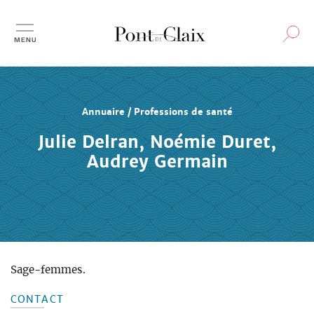
Aller
au
contenu
principal
Annuaire / Professions de santé
Julie Delran, Noémie Duret,
Audrey Germain
Sage-femmes.
CONTACT