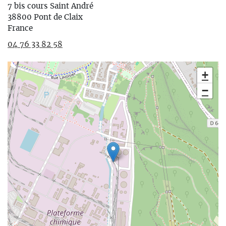
7 bis cours Saint André
38800
Pont de Claix
France
04 76 33 82 58
+
−