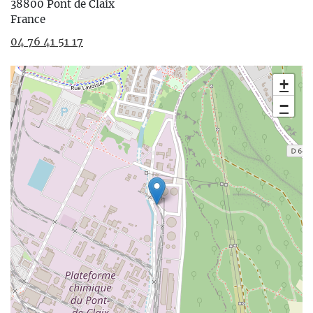
38800
Pont de Claix
France
04 76 41 51 17
+
−