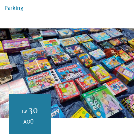
Parking
30
Le
AOÛT