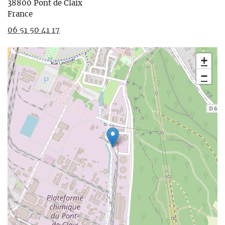
38800
Pont de Claix
France
06 51 50 41 17
+
−