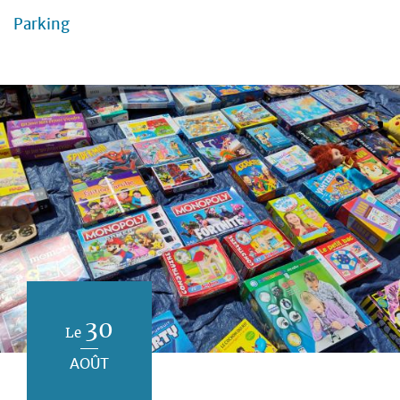
Parking
30
Le
AOÛT