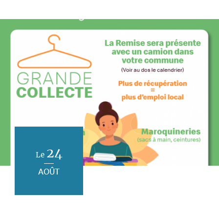
24
Le
AOÛT