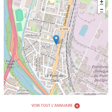
+
−
Leaflet | ©
OpenStreetMap
contributors
VOIR TOUT L'ANNUAIRE