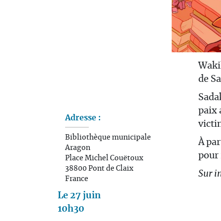
Wakik
de S
Sadak
paix 
Adresse :
victi
Bibliothèque municipale
À par
Aragon
pour 
Place Michel Couëtoux
38800
Pont de Claix
Sur i
France
Le 27 juin
10h30