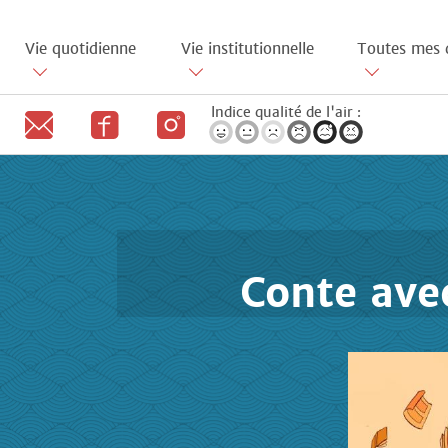
Aller
au
Vie quotidienne
Vie institutionnelle
Toutes mes 
contenu
principal
Indice qualité de l'air :
Conte avec