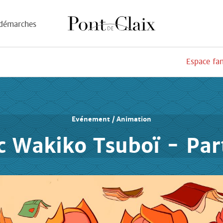
démarches
Espace fa
Evénement / Animation
 Wakiko Tsuboï - Part