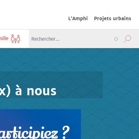
L'Amphi
Projets urbains
mille
(x) à nous