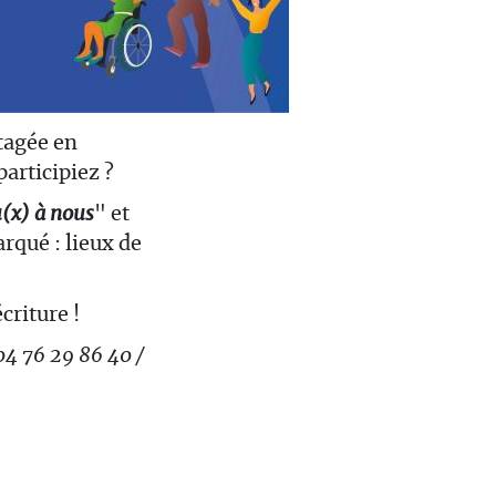
tagée en
participiez ?
u(x) à nous
" et
arqué : lieux de
criture !
04 76 29 86 40 /