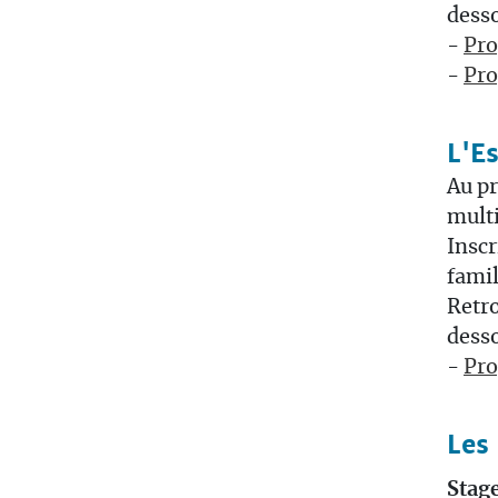
desso
-
Pro
-
Pro
L'E
Au pr
multi
Inscr
famil
Retro
desso
-
Pr
Les
Stage