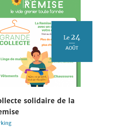
24
Le
AOÛT
llecte solidaire de la
emise
rking