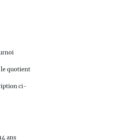
urnoi
 le quotient
iption ci-
14 ans