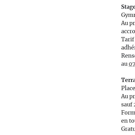
Stage
Gymn
Au pr
accro
Tarif
adhé
Rense
au
07
Terr
Plac
Au pr
sauf 
Forma
en to
Gratu