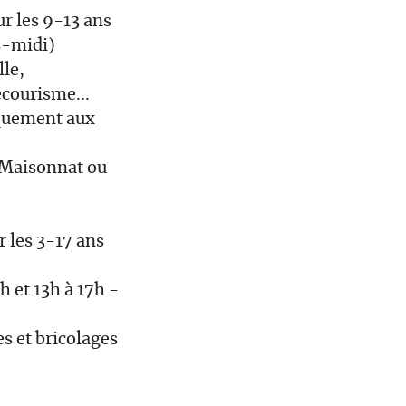
r les 9-13 ans
s-midi)
lle,
ecourisme...
iquement aux
 Maisonnat ou
r les 3-17 ans
h et 13h à 17h -
es et bricolages