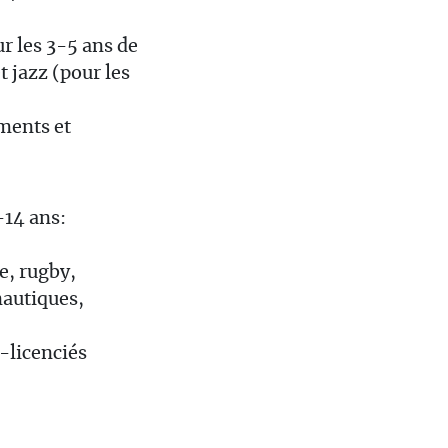
r les 3-5 ans de
 jazz (pour les
ements et
-14 ans:
e, rugby,
nautiques,
n-licenciés