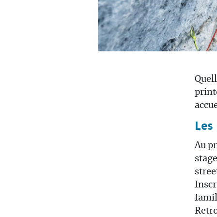
Quell
print
accue
Les 
Au pr
stage
stree
Inscr
famil
Retro