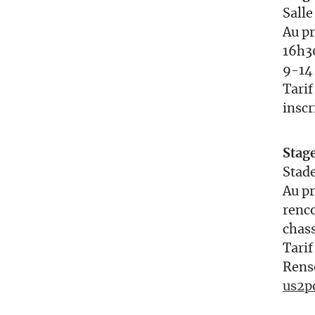
Salle
Au pr
16h30
9-14
Tarif
inscr
Stage
Stad
Au pr
renco
chass
Tarif
Rense
us2p