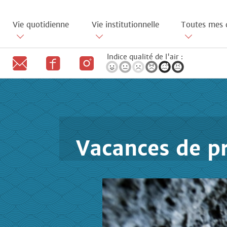
Aller
au
Vie quotidienne
Vie institutionnelle
Toutes mes 
contenu
principal
Indice qualité de l'air :
Vacances de p