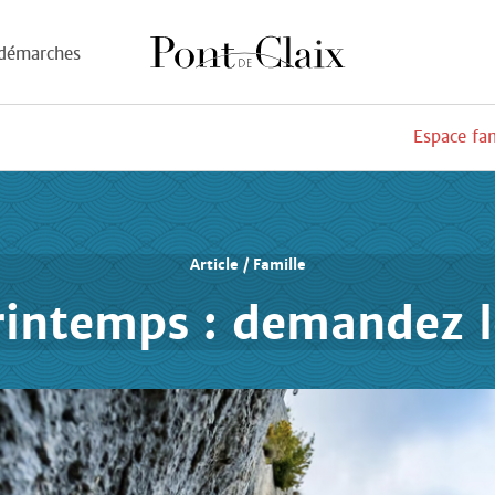
démarches
Espace fa
Article / Famille
rintemps : demandez 