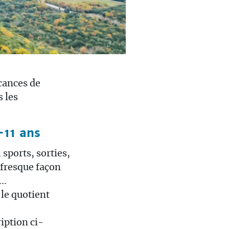
acances de
s les
-11 ans
sports, sorties,
 fresque façon
..
 le quotient
iption ci-