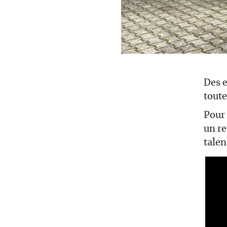
Des e
toute
Pour 
un re
talen