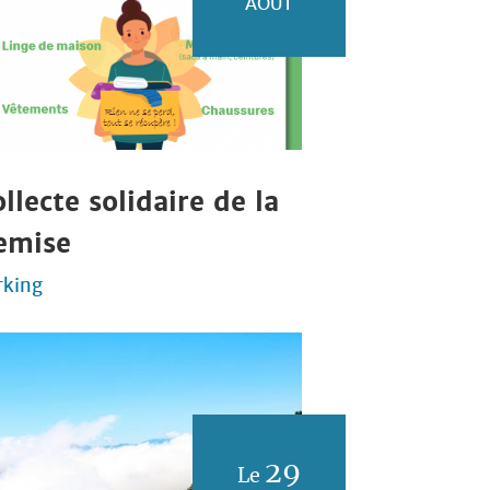
AOÛT
llecte solidaire de la
emise
rking
29
Le