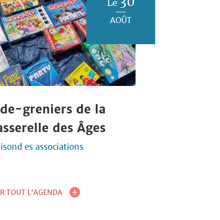
30
Le
AOÛT
ide-greniers de la
asserelle des Âges
isond es associations
IR TOUT L'AGENDA