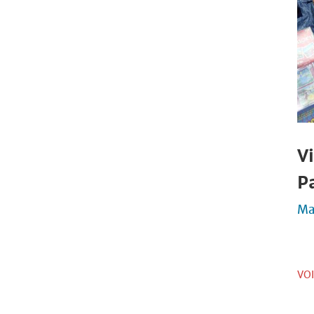
V
P
Ma
VO