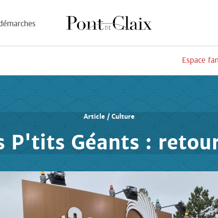
démarches
Espace fa
Article / Culture
s P'tits Géants : reto