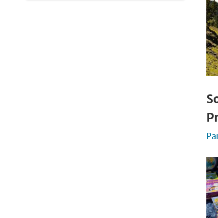
S
P
Pa