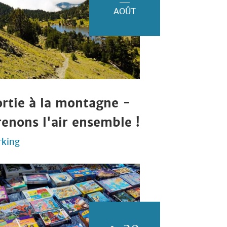
AOÛT
ortie à la montagne -
renons l'air ensemble !
rking