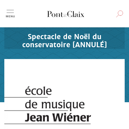
Aller
au
contenu
principal
Evénement / Culturel
Spectacle de Noël du
conservatoire [ANNULÉ]